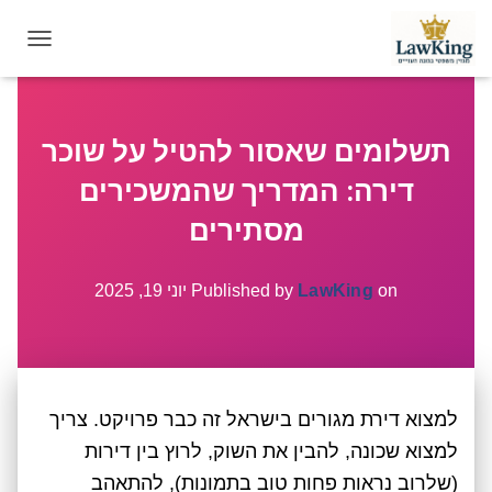
T
O
G
G
תשלומים שאסור להטיל על שוכר
L
E
דירה: המדריך שהמשכירים
N
A
מסתירים
V
I
G
on
LawKing
Published by
יוני 19, 2025
A
T
I
O
N
למצוא דירת מגורים בישראל זה כבר פרויקט. צריך
למצוא שכונה, להבין את השוק, לרוץ בין דירות
(שלרוב נראות פחות טוב בתמונות), להתאהב