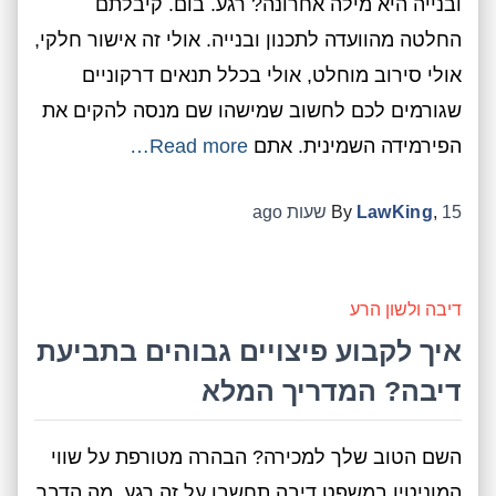
ובנייה היא מילה אחרונה? רגע. בום. קיבלתם
החלטה מהוועדה לתכנון ובנייה. אולי זה אישור חלקי,
אולי סירוב מוחלט, אולי בכלל תנאים דרקוניים
שגורמים לכם לחשוב שמישהו שם מנסה להקים את
הפירמידה השמינית. אתם
Read more…
15 שעות
,
LawKing
By
ago
דיבה ולשון הרע
איך לקבוע פיצויים גבוהים בתביעת
דיבה? המדריך המלא
השם הטוב שלך למכירה? הבהרה מטורפת על שווי
המוניטין במשפט דיבה תחשבו על זה רגע. מה הדבר