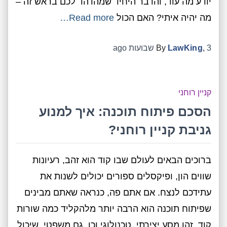
יודע מה עוד, והדבר היחיד שמהדהד לכם בראש זה –
מה יהיה איתי? האם הכול
Read more…
3 שבועות
,
LawKing
By
ago
קניין רוחני
הסכם פיתוח תוכנה: איך למנוע
גניבת קניין רוחני?
ברוכים הבאים לעולם שבו קוד הוא זהב, רעיונות
שווים הון, ופיקסלים ספורים יכולים לשנות את
עתידכם לנצח. אם אתם פה, כנראה שאתם מבינים
שפיתוח תוכנה הוא הרבה יותר מלהקליד כמה שורות
קוד. זהו מסע יצירתי, טכנולוגי וכן, גם משפטי, שיכול