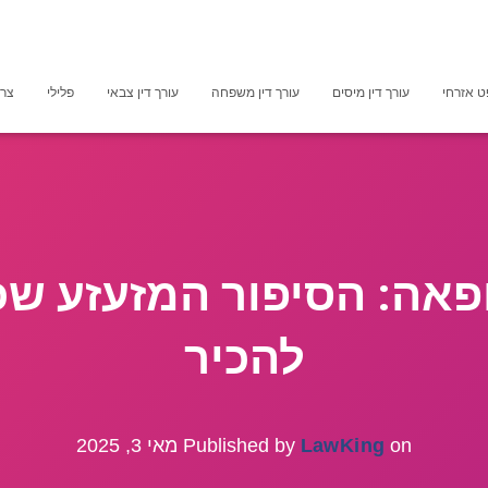
 אזרחי
עורך דין מיסים
עורך דין משפחה
עורך דין צבאי
פלילי
צרכ
פאה: הסיפור המזעזע שכ
להכיר
on
LawKing
Published by
מאי 3, 2025