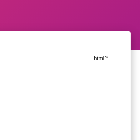
"`html