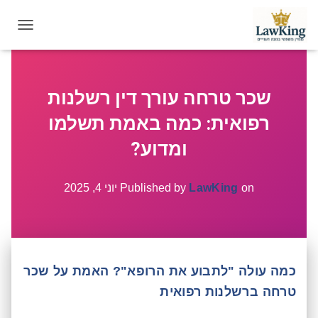
T
O
G
G
שכר טרחה עורך דין רשלנות
L
E
רפואית: כמה באמת תשלמו
N
A
ומדוע?
V
I
G
on
LawKing
Published by
יוני 4, 2025
A
T
I
O
N
כמה עולה "לתבוע את הרופא"? האמת על שכר
טרחה ברשלנות רפואית