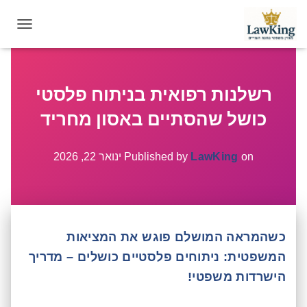
T
O
G
G
רשלנות רפואית בניתוח פלסטי
L
E
כושל שהסתיים באסון מחריד
N
A
V
on
LawKing
Published by
ינואר 22, 2026
I
G
A
T
I
כשהמראה המושלם פוגש את המציאות
O
N
המשפטית: ניתוחים פלסטיים כושלים – מדריך
הישרדות משפטי!