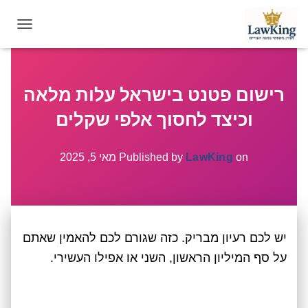
T
O
G
G
רישום פטנט בישראל עלות מלאה
L
E
וכיצד לחסוך אלפי שקלים
N
A
V
on
LawKing
Published by
מאי 5, 2025
I
G
A
T
I
יש לכם רעיון מבריק. כזה שגורם לכם להאמין שאתם
O
N
על סף המיליון הראשון, השני או אפילו העשירי.