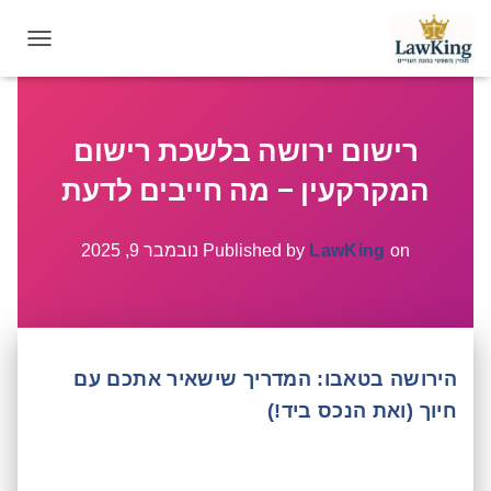
T
O
G
G
רישום ירושה בלשכת רישום
L
E
המקרקעין – מה חייבים לדעת
N
A
V
on
LawKing
Published by
נובמבר 9, 2025
I
G
A
T
I
הירושה בטאבו: המדריך שישאיר אתכם עם
O
N
חיוך (ואת הנכס ביד!)