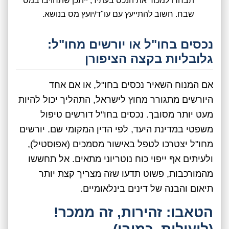
תבחרו למכור את הנכס בעתיד, ייתכן שתחויבו במס
שבח. חשוב להתייעץ עם עו"ד/יועץ מס בנושא.
נכסים בחו"ל או יורשים מחו"ל:
גלובליות בקצה הציפורן
אם המנוח השאיר נכסים בחו"ל, או אם אחד
היורשים מתגורר מחוץ לישראל, התהליך יכול להיות
מעט יותר מסובך. נכסים בחו"ל דורשים טיפול
משפטי במדינת היעד, לפי הדין המקומי שם. יורשים
מחו"ל יצטרכו לטפל באישור מסמכים (אפוסטיל),
ולעיתים אף ייפוי כוח נוטריוני מתאים. אל תחששו
מהמורכבות, פשוט תדעו שזה מצריך קצת יותר
תיאום והבנה של דינים בינלאומיים.
הטאבו: זהירות, זה ממכר!