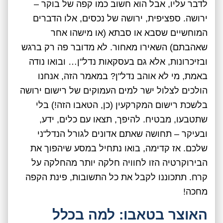
לדבר עליו, אבל הוא חשוב כמו קפה של בוקר –
ירושה. ספציפית, ירושה של נכסים, אלו הדברים
המוחשיים שסבא או סבתא (או מישהו אחר
שאהבתם) השאירו מאחור. לא מדובר פה רק ברגש
ובזיכרונות, אלא גם בעסקאות נדל"ן… ובואו נודה
באמת, מי לא אוהב נדל"ן? במאמר הזה, אנחנו
הולכים לצלול ישר למים העמוקים של רישום ירושה
בלשכת רישום המקרקעין (כן, הטאבו הזה!) בלי
שתטבעו, מבטיח. להיפך, תצאו עם כלים, ידע,
ובעיקר – תחושה שאתם אדונים לגורל הנדל"ני
שלכם. אז קדימה, בואו נתחיל במסע שיהפוך את
הבירוקרטיה הזו לחוויה חלקה יותר מהחלקה על
קרח. תתכוננו לקבל את כל התשובות, פינת הקפה
מחכה!
האוצר בטאבו: למה בכלל