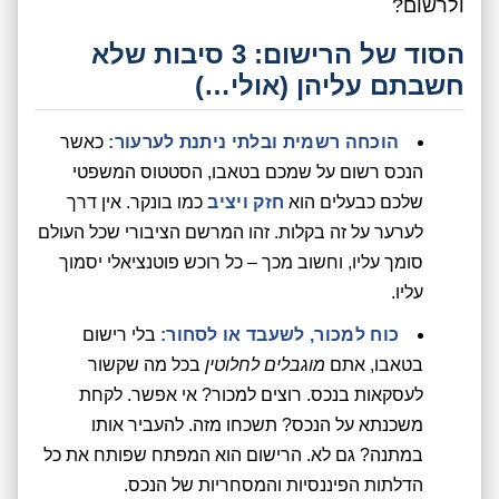
ולרשום?
הסוד של הרישום: 3 סיבות שלא
חשבתם עליהן (אולי…)
הוכחה רשמית ובלתי ניתנת לערעור:
כאשר
הנכס רשום על שמכם בטאבו, הסטטוס המשפטי
שלכם כבעלים הוא
חזק ויציב
כמו בונקר. אין דרך
לערער על זה בקלות. זהו המרשם הציבורי שכל העולם
סומך עליו, וחשוב מכך – כל רוכש פוטנציאלי יסמוך
עליו.
כוח למכור, לשעבד או לסחור:
בלי רישום
בטאבו, אתם
מוגבלים לחלוטין
בכל מה שקשור
לעסקאות בנכס. רוצים למכור? אי אפשר. לקחת
משכנתא על הנכס? תשכחו מזה. להעביר אותו
במתנה? גם לא. הרישום הוא המפתח שפותח את כל
הדלתות הפיננסיות והמסחריות של הנכס.