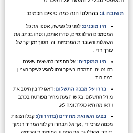
המשפטי מבלי להתפשר על האיכות?
תשובה 4:
בהחלט! הנה כמה טיפים חכמים:
היו מוכנים:
לפני כל פגישה, אספו את כל
המסמכים הרלוונטיים, סדרו אותם, ונסחו בכתב את
השאלות והעובדות המרכזיות. זה יחסוך זמן יקר של
עורך הדין.
היו ממוקדים:
אל תתפזרו לנושאים שאינם
רלוונטיים. התמקדו בעיקר ונסו להגיע לעיקר העניין
במהירות.
בררו על מבנה התשלום:
דאגו להבין היטב את
מודל התשלום, בקשו הצעת מחיר מפורטת בכתב
וודאו מה היא כוללת ומה לא.
בצעו השוואת מחירים (בזהירות):
קבלו הצעות
מכמה עורכי דין, אך אל תבחרו רק לפי המחיר הנמוך
ביותר. שקללו גם את הניסיון, המומחיות והכימיה