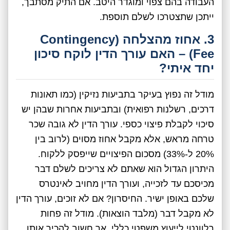
העבודה בהם צפוי ומוגדר היטב. אם התיק מסתבך,
ייתכן שתצטרכו לשלם תוספת.
3. אחוז מהצלחה (Contingency
Fee) – האם עורך הדין לוקח סיכון
יחד איתי?
מודל זה נפוץ בעיקר בתביעות נזיקין (כמו תאונות
דרכים, רשלנות רפואית) ובתביעות אחרות שבהן יש
סיכוי לקבלת פיצוי כספי. עורך הדין לא גובה שכר
טרחה מראש, אלא מקבל אחוז מסוים (לרוב בין
20% ל-33%) מסכום הפיצויים שייפסק ללקוח.
היתרון הגדול הוא שאתם לא צריכים לשלם דבר
מכיסכם עד לזכייה, ועורך הדין מחויב לאינטרס
שלכם באופן ישיר. החיסרון? אם לא זוכים, עורך הדין
לא מקבל דבר (מלבד הוצאות). מודל זה פחות
רלוונטי לייעוץ משפטי כללי, אך חשוב להכיר אותו.