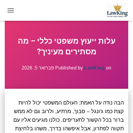
T
O
G
G
עלות ייעוץ משפטי כללי – מה
L
E
מסתירים מעיניך?
N
A
V
on
LawKing
Published by
פברואר 5, 2026
I
G
A
T
I
הבה נודה על האמת: העולם המשפטי יכול להיות
O
N
קצת כמו ג'ונגל – סבוך, מרתיע, ולרוב גם לא ממש
ברור בכל הקשור לתעריפים. כולנו מגיעים אליו עם
תקווה לפתרון, אבל איפשהו בדרך, משהו בלחיצת