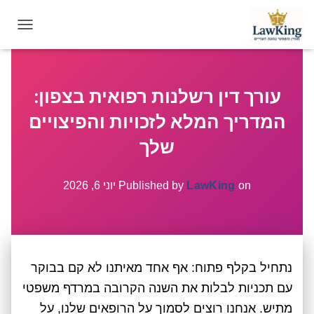
T
O
G
G
עורך דין רשלנות רפואית בצפון:
L
E
המדריך המלא לזכויות והפיצויים
N
A
שלך
V
I
G
on
LawKing
Published by
יוני 6, 2026
A
T
I
O
N
נתחיל בקלף פתוח: אף אחד מאיתנו לא קם בבוקר
עם תכניות לבלות את השנה הקרובה במרדף משפטי
מתיש. אנחנו רוצים לסמוך על הרופאים שלנו, על