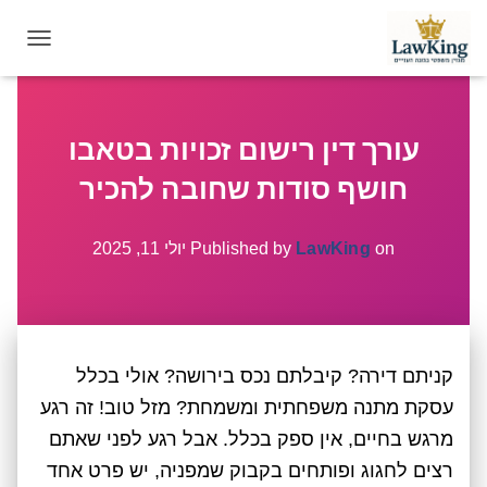
T
O
G
G
עורך דין רישום זכויות בטאבו
L
E
חושף סודות שחובה להכיר
N
A
V
on
LawKing
Published by
יולי 11, 2025
I
G
A
T
I
קניתם דירה? קיבלתם נכס בירושה? אולי בכלל
O
N
עסקת מתנה משפחתית ומשמחת? מזל טוב! זה רגע
מרגש בחיים, אין ספק בכלל. אבל רגע לפני שאתם
רצים לחגוג ופותחים בקבוק שמפניה, יש פרט אחד