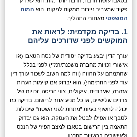
בטאבו עושה הרבה, הרבה יותר מזה. הוא לא רק
פקיד שמעביר ניירות ממקום למקום. הוא
המוח
המשפטי
מאחורי התהליך.
1. בדיקה מקדמית: לראות את
המוקשים לפני שדורכים עליהם
עורך הדין יבצע בדיקה יסודית של נסח הטאבו (או
אישורי זכויות מחברה משכנת/רמ"י) לפני בכלל
שחתמתם על החוזה (וזה למה חשוב לשכור עורך דין
עוד לפני החתימה!). הוא יבדוק אם קיימות הערות
אזהרה, שעבודים, עיקולים, צווי הריסה, זכויות של
צדדים שלישיים, או כל מניע אחר לרישום. בדיקה כזו
יכולה לחשוף בעיות "מתחת לפני השטח" שיכולות
לסבך או אפילו לבטל את העסקה. הוא גם יבדוק
התאמה בין הרישום בטאבו למצב הפיזי של הנכס
ולאישורים ברשויות התכנון.