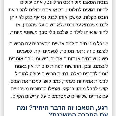
בנסח הטאבו מול הנכס הרלוונטי, אתם יכולים
להיות רגועים לחלוטין. רק אז אתם יכולים למכור את
הנכס בקלות, למשכן אותו לבנק (כי אף בנק לא ייתן
לכם משכנתא על נכס שלא רשום על שמכם!), או
להוריש אותו לילדים שלכם בלי סבך משפטי מיותר.
יש כל מיני סיבות למה אנשים מתעכבים עם הרישום.
לפעמים זה נראה מסובך, לפעמים יקר, לפעמים
פשוט שוכחים או דוחים את זה. "יש זמן," הם אומרים
לעצמם. ובכן, החדשות הפחות טובות? אין באמת
"זמן" לדברים כאלה. דחיית הרישום יכולה להוביל
לבעיות אמיתיות בעתיד, כמו: קושי למכור את הנכס,
קושי לקבל מימון בנקאי, ואפילו סכסוכים משפטיים
עם צדדים שלישיים שמסתמכים על הרישום הקיים.
רגע, הטאבו זה הדבר היחיד? ומה
עם החברה המשכנת?