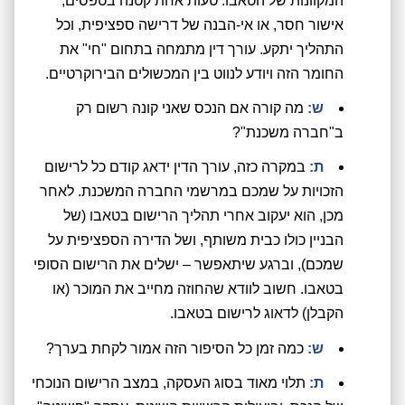
המקוונות של הטאבו. טעות אחת קטנה בטפסים,
אישור חסר, או אי-הבנה של דרישה ספציפית, וכל
התהליך יתקע. עורך דין מתמחה בתחום "חי" את
החומר הזה ויודע לנווט בין המכשולים הבירוקרטיים.
ש:
מה קורה אם הנכס שאני קונה רשום רק
ב"חברה משכנת"?
ת:
במקרה כזה, עורך הדין ידאג קודם כל לרישום
הזכויות על שמכם במרשמי החברה המשכנת. לאחר
מכן, הוא יעקוב אחרי תהליך הרישום בטאבו (של
הבניין כולו כבית משותף, ושל הדירה הספציפית על
שמכם), וברגע שיתאפשר – ישלים את הרישום הסופי
בטאבו. חשוב לוודא שהחוזה מחייב את המוכר (או
הקבלן) לדאוג לרישום בטאבו.
ש:
כמה זמן כל הסיפור הזה אמור לקחת בערך?
ת:
תלוי מאוד בסוג העסקה, במצב הרישום הנוכחי