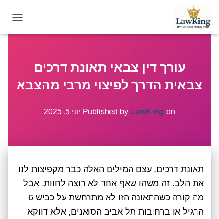
T
O
G
G
עורך דין צבאי תאונת דרכים
L
E
צבאית הדרך לפיצוי מרבי מהצבא
N
A
V
on
LawKing
Published by
יוני 5, 2025
I
G
A
T
I
תאונת דרכים. עצם המילים האלה כבר מקפיצות לנו
O
N
את הלב. זה משהו שאף אחד לא רוצה לחוות. אבל
מה קורה כשהתאונה הזו לא מתרחשת על כביש 6
הרגיל או ברחובות תל אביב הסואנים, אלא דווקא