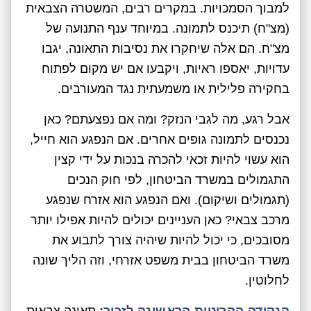
למבוך הסמכויות. במקרים רבים, המשטרה הצבאית
(מצ"ח) תיכנס לתמונה. במיוחד ענף התנועה של
מצ"ח. הם אלה שיחקרו את נסיבות התאונה, יגבו
עדויות, יאספו ראיות, ויקבעו אם יש מקום לפתוח
בחקירה פלילית או משמעתית נגד המעורבים.
אבל רגע, מה לגבי הנזק? ומה אם נפצעתם? כאן
נכנסים לתמונה גופים אחרים. אם הנפגע הוא חייל,
הוא עשוי להיות זכאי להכרה בנכות על ידי קצין
התגמולים במשרד הביטחון, לפי חוק הנכים
(תגמולים ושיקום). ואם הנפגע הוא אזרח שנפגע
מרכב צבאי? כאן העניינים יכולים להיות אפילו יותר
מסובכים, כי יכול להיות שיהיה צורך לתבוע את
משרד הביטחון בבית משפט אזרחי, וזה הליך שונה
לחלוטין.
הנקודה הקריטית הראשונה לזכור:
תאונה צבאית