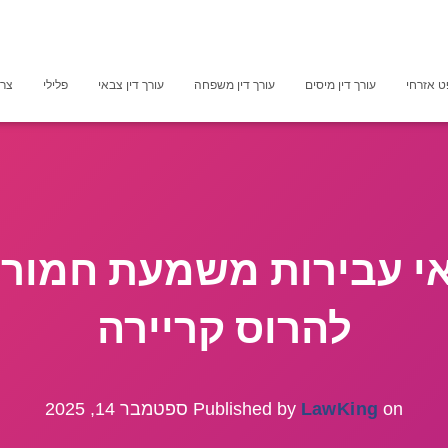
 אזרחי
עורך דין מיסים
עורך דין משפחה
עורך דין צבאי
פלילי
צרכ
אי עבירות משמעת חמור
להרוס קריירה
on
LawKing
Published by
ספטמבר 14, 2025