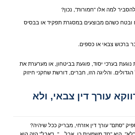
הסביר למה אלו "חמורות", נכון?
ובטח כשהם מבוצעים במסגרת תפקיד או בבסיס
 ברכוש צבאי או כספים.
געת בערכי יסוד, פוגעת בביטחון, או מערערת את
הגדולים. והליגה הזו, חברים, דורשת שחקני חיזוק
קא עורך דין צבאי, ולא
פיק "סתם" עורך דין אזרחי, מבריק ככל שיהיה?
"לא". היא "חד משמעית כן, אבל…". ו"אבל" הזה הוא