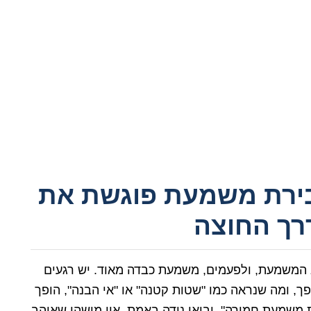
ירת משמעת פוגשת את
רך החוצה
 המשמעת, ולפעמים, משמעת כבדה מאוד. יש רגעים
 ומה שנראה כמו "שטות קטנה" או "אי הבנה", הופך
 משמעת חמורה". ובואו נודה באמת, אין מישהו שאוהב