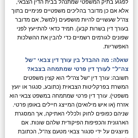
לפגוע בתיק המשפטי שמתנהל בבית הדין הצבאי,
אלא אם כן מדובר בהליכים משפטיים פנימיים בתוך
צה"ל שעשויים להיות מושפעים (למשל, אם מדובר
בעורך דין בשרות קבע). תמיד כדאי להתייעץ לפני
שפונים לגורמים רשמיים כדי להבין את ההשלכות
האפשריות.
שאלה: מה ההבדל בין עורך דין צבאי "של
צה"ל" לעורך דין פרטי שמתמחה בצבא?
תשובה: עורך דין "של צה"ל" הוא קצין משפטים
המשרת בפרקליטות הצבאית (כתובע, סנגור או יועץ
משפטי). עורך דין פרטי שמתמחה במשפט צבאי הוא
אזרח (או איש מילואים) המייצג חיילים באופן פרטי.
שניהם כפופים לחוק ולכללי האתיקה, אך המסגרת
הארגונית והכפיפות הפיקודית שלהם שונות. אם
מיוצגים על ידי סנגור צבאי מטעם צה"ל, הכתובת