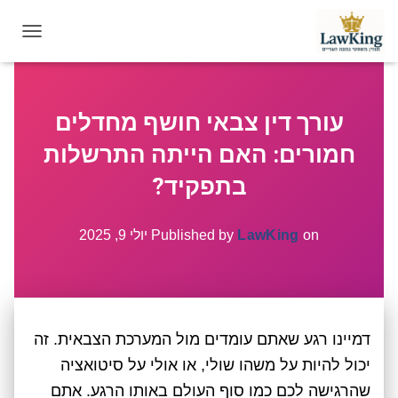
T
O
G
G
עורך דין צבאי חושף מחדלים
L
E
חמורים: האם הייתה התרשלות
N
A
בתפקיד?
V
I
G
on
LawKing
Published by
יולי 9, 2025
A
T
I
O
N
דמיינו רגע שאתם עומדים מול המערכת הצבאית. זה
יכול להיות על משהו שולי, או אולי על סיטואציה
שהרגישה לכם כמו סוף העולם באותו הרגע. אתם