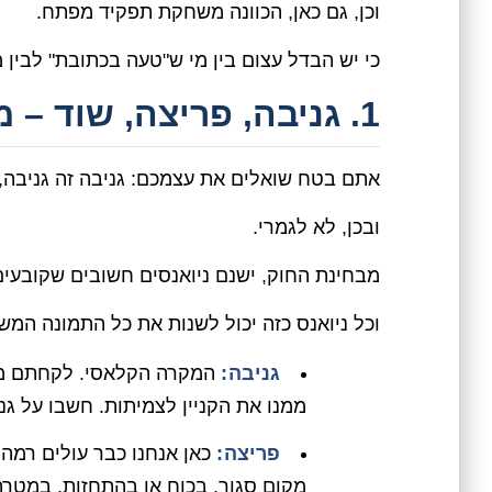
וכן, גם כאן, הכוונה משחקת תפקיד מפתח.
כי יש הבדל עצום בין מי ש"טעה בכתובת" לבין מי
1. גניבה, פריצה, שוד – מה ההבדל הקטן (והגדול)?
אתם בטח שואלים את עצמכם: גניבה זה גניבה,
ובכן, לא לגמרי.
מבחינת החוק, ישנם ניואנסים חשובים שקובעי
וכל ניואנס כזה יכול לשנות את כל התמונה המש
גניבה:
המקרה הקלאסי. לקחתם משה
ממנו את הקניין לצמיתות. חשבו על גני
פריצה:
כאן אנחנו כבר עולים רמה. 
מקום סגור, בכוח או בהתחזות, במטרה 