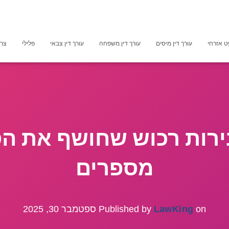
 אזרחי
עורך דין מיסים
עורך דין משפחה
עורך דין צבאי
פלילי
צרכ
בירות רכוש שחושף את ה
מספרים
on
LawKing
Published by
ספטמבר 30, 2025