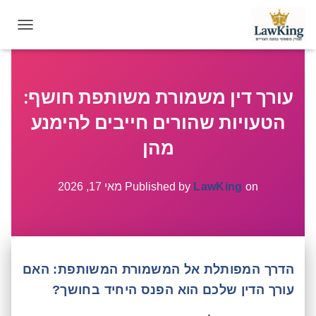
T
O
G
G
עורך דין משמורת משותפת חושף:
L
E
הטעויות שהורים חייבים להימנע
N
A
מהן
V
I
G
on
LawKing
Published by
מאי 17, 2026
A
T
I
O
N
הדרך המפותלת אל המשמורת המשותפת: האם
עורך הדין שלכם הוא הפנס היחיד בחושך?