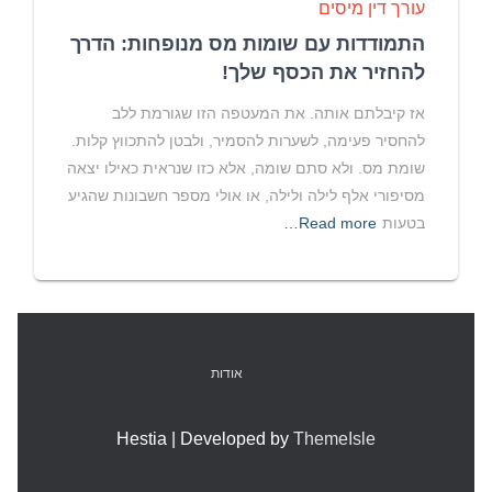
עורך דין מיסים
התמודדות עם שומות מס מנופחות: הדרך
להחזיר את הכסף שלך!
אז קיבלתם אותה. את המעטפה הזו שגורמת ללב
להחסיר פעימה, לשערות להסמיר, ולבטן להתכווץ קלות.
שומת מס. ולא סתם שומה, אלא כזו שנראית כאילו יצאה
מסיפורי אלף לילה ולילה, או אולי מספר חשבונות שהגיע
בטעות
Read more…
אודות
Hestia | Developed by
ThemeIsle