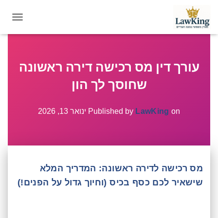
T
O
G
G
עורך דין מס רכישה דירה ראשונה
L
E
שחוסך לך הון
N
A
V
on
LawKing
Published by
ינואר 13, 2026
I
G
A
T
I
מס רכישה לדירה ראשונה: המדריך המלא
O
N
שישאיר לכם כסף בכיס (וחיוך גדול על הפנים!)