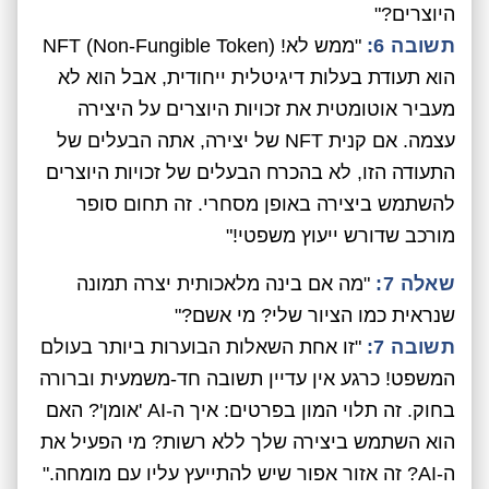
היוצרים?"
תשובה 6:
"ממש לא! NFT (Non-Fungible Token)
הוא תעודת בעלות דיגיטלית ייחודית, אבל הוא לא
מעביר אוטומטית את זכויות היוצרים על היצירה
עצמה. אם קנית NFT של יצירה, אתה הבעלים של
התעודה הזו, לא בהכרח הבעלים של זכויות היוצרים
להשתמש ביצירה באופן מסחרי. זה תחום סופר
מורכב שדורש ייעוץ משפטי!"
שאלה 7:
"מה אם בינה מלאכותית יצרה תמונה
שנראית כמו הציור שלי? מי אשם?"
תשובה 7:
"זו אחת השאלות הבוערות ביותר בעולם
המשפט! כרגע אין עדיין תשובה חד-משמעית וברורה
בחוק. זה תלוי המון בפרטים: איך ה-AI 'אומן'? האם
הוא השתמש ביצירה שלך ללא רשות? מי הפעיל את
ה-AI? זה אזור אפור שיש להתייעץ עליו עם מומחה."