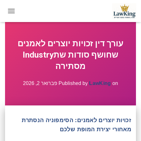
T
O
G
G
עורך דין זכויות יוצרים לאמנים
L
E
שחושף סודות שתIndustry
N
A
מסתירה
V
I
G
on
LawKing
Published by
פברואר 2, 2026
A
T
I
O
N
זכויות יוצרים לאמנים: הסימפוניה הנסתרת
מאחורי יצירת המופת שלכם