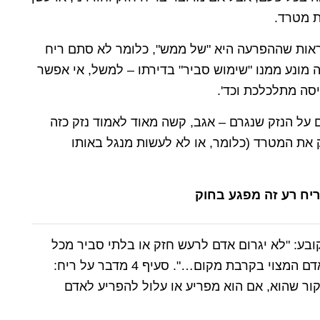
ת מטרד.
הראות שההפרעה היא "של ממש", כלומר לא סתם ריח
 מונע ממנו "שימוש סביר" בדירתו – למשל, אי אפשר
סה מתלכלכת וכד'.
ם על הנזק שנגרם – אגב, קשה מאוד לאמוד נזק כזה
 את המטרד (כלומר, או לא לעשות מנגל באותו
 במפגעי רעש וריח. סעיף 3 לחוק קובע: "לא יגרום אדם לרעש חזק או בלתי סביר מכל
מקור שהוא, אם הוא מפריע או עלול להפריע לאדם המצוי בקרבת מקום…". סעיף 4 מדבר על ריח:
קור שהוא, אם הוא מפריע או עלול להפריע לאדם