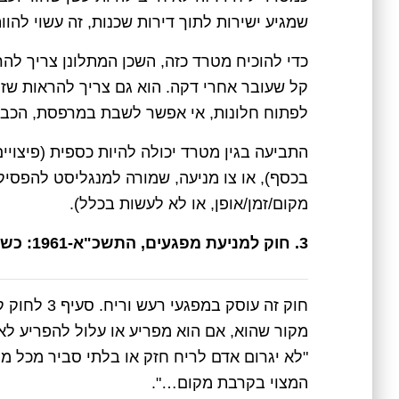
שמגיע ישירות לתוך דירות שכנות, זה עשוי להוו
כדי להוכיח מטרד כזה, השכן המתלונן צריך ל
קל שעובר אחרי דקה. הוא גם צריך להראות שזה
לפתוח חלונות, אי אפשר לשבת במרפסת, הכבי
התביעה בגין מטרד יכולה להיות כספית (פיצויי
בכסף), או צו מניעה, שמורה למנגליסט להפסיק
מקום/זמן/אופן, או לא לעשות בכלל).
3. חוק למניעת מפגעים, התשכ"א-1961: כשריח רע זה מפגע בחוק
חוק זה עוסק
"לא יגרום אדם לריח חזק או בלתי סביר מכל מ
המצוי בקרבת מקום…".