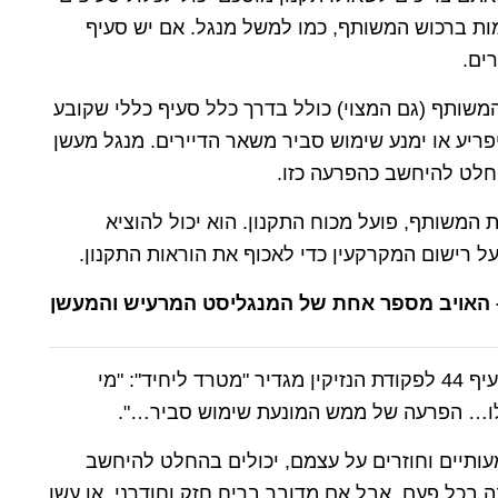
מות ברכוש המשותף, כמו למשל מנגל. אם יש סעיף
רים.
המשותף (גם המצוי) כולל בדרך כלל סעיף כללי שקובע
ריע או ימנע שימוש סביר משאר הדיירים. מנגל מעשן
החלט להיחשב כהפרעה כזו.
 המשותף, פועל מכוח התקנון. הוא יכול להוציא
ל רישום המקרקעין כדי לאכוף את הוראות התקנון.
זה הסעיף המשפטי הקלאסי שרלוונטי לעניין. סעיף 44 לפקודת הנזיקין מגדיר "מטרד ליחיד": "מי
ו… הפרעה של ממש המונעת שימוש סביר…".
ותיים וחוזרים על עצמם, יכולים בהחלט להיחשב
ה בכל פעם, אבל אם מדובר בריח חזק וחודרני, או עשן