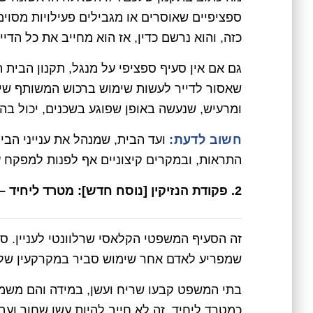
ספציפיים שאוסרים או מגבילים פעילויות מסוי
כזה, והוא נרשם כדין, אז הוא מחייב את כל הדיי
גם אם אין סעיף ספציפי על מנגל, תקנון הבית 
שאסור לדייר לעשות שימוש ברכוש המשותף שיפ
ומרעיש, שנעשה באופן שפוגע בשכנים, יכול ב
חשוב לדעת:
ועד הבית, שמנהל את ענייני הבית
התראות, ובמקרים קיצוניים אף לפנות למפקח ע
2. פקודת הנזיקין [נוסח חדש]: מטרד ליחיד – האויב מספר אחת של המנגליסט המרעיש והמעשן
שמפריע לאדם אחר שימוש סביר במקרקעין של
בתי המשפט קבעו שריח ועשן, במידה והם משמע
כמטרד ליחיד. זה לא חייב להיות עשן שחור ועב