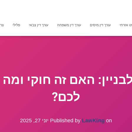
 אזרחי
עורך דין מיסים
עורך דין משפחה
עורך דין צבאי
פלילי
צרכ
ניין: האם זה חוקי ומה 
לכם?
on
LawKing
Published by
יוני 27, 2025