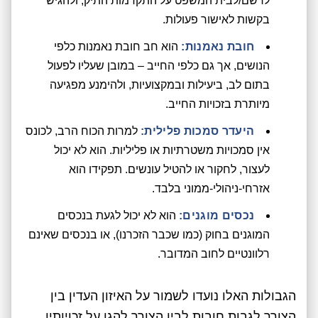
לרשם/לבית המשפט על התקדמות התיק, ולהגיש
בקשות לאישור פעולות.
חובת נאמנות:
הוא חב חובת נאמנות כלפי
הנושים, אך גם כלפי החייב – במובן שעליו לפעול
בתום לב, ביעילות ובמקצועיות, ולהימנע מפגיעה
מיותרת בזכויות החייב.
היעדר סמכות פלילית:
למרות הכוח הרב, לכונס
אין סמכויות משטרתיות או פליליות. הוא לא יכול
לעצור, לחקור או להטיל עונשים. תפקידו הוא
אזרחי-ניהולי-ממוני בלבד.
נכסים מוגנים:
הוא לא יכול לגעת בנכסים
המוגנים בחוק (כמו שכבר הזכרנו), או בנכסים שאינם
רלוונטיים לחוב המדובר.
הגבולות האלו נועדו לשמור על האיזון העדין בין
הצורך לגבות חובות לבין הצורך להגן על זכויותיו