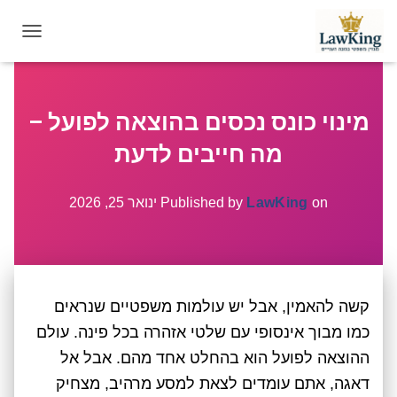
T
O
G
G
מינוי כונס נכסים בהוצאה לפועל –
L
E
מה חייבים לדעת
N
A
V
on
LawKing
Published by
ינואר 25, 2026
I
G
A
T
I
קשה להאמין, אבל יש עולמות משפטיים שנראים
O
N
כמו מבוך אינסופי עם שלטי אזהרה בכל פינה. עולם
ההוצאה לפועל הוא בהחלט אחד מהם. אבל אל
דאגה, אתם עומדים לצאת למסע מרהיב, מצחיק