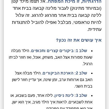
הדרגתיות, זו מילת המפתח.
אל תצפו מילד קטן
(ובמיוחד מתינוק) לעבור מלינה קבועה בבית אחד
ללינה קבועה בבית אחר מהרגע להרגע. זה עלול
להיות טראומטי, מבלבל ואפילו להוביל להתנגדות
עתידית.
איך עושים את זה נכון?
שלב 1: ביקורים קצרים ותכופים.
הילד מבלה
שעות ספורות אצל האב, משחק, אוכל, ואז חוזר לביתו
הרגיל.
שלב 2: הארכת הביקורים.
הילד מבלה אצל
האב גם ארוחות ערב, זמן שינה, אך עדיין חוזר לישון
בבית השני.
שלב 3: לינת ניסיון.
לילה אחד, פעם בשבוע, או
אחת לשבועיים. לראות איך הילד מגיב, איך הוא ישן,
איך הוא מתמודד עם הפרידה.