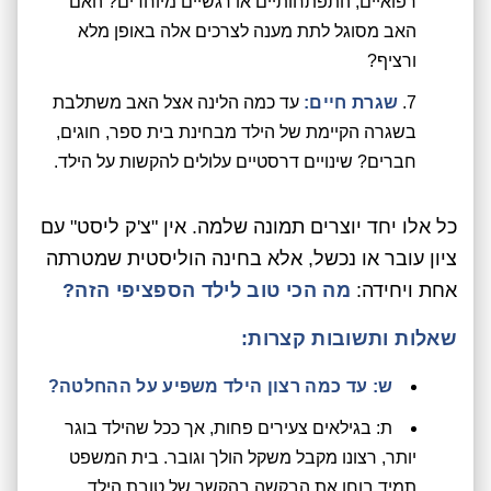
רפואיים, התפתחותיים או רגשיים מיוחדים? האם
האב מסוגל לתת מענה לצרכים אלה באופן מלא
ורציף?
שגרת חיים:
עד כמה הלינה אצל האב משתלבת
בשגרה הקיימת של הילד מבחינת בית ספר, חוגים,
חברים? שינויים דרסטיים עלולים להקשות על הילד.
כל אלו יחד יוצרים תמונה שלמה. אין "צ'ק ליסט" עם
ציון עובר או נכשל, אלא בחינה הוליסטית שמטרתה
אחת ויחידה:
מה הכי טוב לילד הספציפי הזה?
שאלות ותשובות קצרות:
ש: עד כמה רצון הילד משפיע על ההחלטה?
ת: בגילאים צעירים פחות, אך ככל שהילד בוגר
יותר, רצונו מקבל משקל הולך וגובר. בית המשפט
תמיד בוחן את הבקשה בהקשר של טובת הילד.