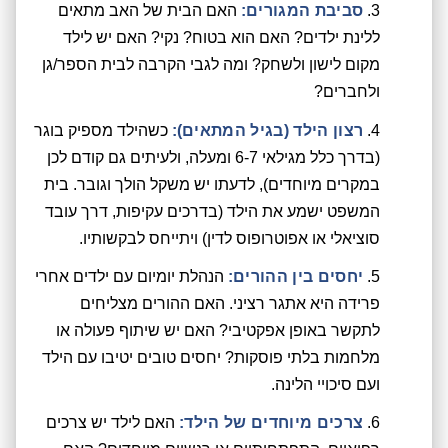
סביבת המגורים:
האם הבית של האב מתאים
ללינת ילדים? האם הוא בטוח? נקי? האם יש לילד
מקום לישון ולשחק? ומה לגבי הקרבה לבית הספר/גן
ולחברים?
רצון הילד (בגיל המתאים):
כשהילד מספיק בוגר
(בדרך כלל מגילאי 6-7 ומעלה, ולעיתים גם קודם לכן
במקרים מיוחדים), לדעתו יש משקל הולך וגובר. בית
המשפט ישמע את הילד (בדרכים עקיפות, דרך עובד
סוציאלי או אפוטרופוס לדין) ויתייחס לבקשותיו.
יחסים בין ההורים:
הנהלת יומיום עם ילדים אחרי
פרידה היא אתגר רציני. האם ההורים מצליחים
לתקשר באופן אפקטיבי? האם יש שיתוף פעולה או
מלחמות בלתי פוסקות? יחסים טובים יטיבו עם הילד
ועם סיכויי הלינה.
צרכים מיוחדים של הילד:
האם לילד יש צרכים