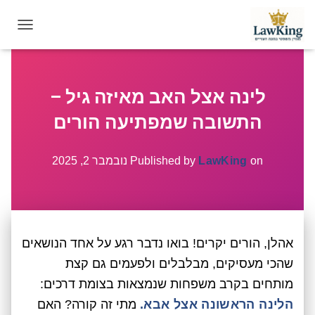
T
O
G
G
לינה אצל האב מאיזה גיל –
L
E
התשובה שמפתיעה הורים
N
A
V
on
LawKing
Published by
נובמבר 2, 2025
I
G
A
T
I
אהלן, הורים יקרים! בואו נדבר רגע על אחד הנושאים
O
N
שהכי מעסיקים, מבלבלים ולפעמים גם קצת
מותחים בקרב משפחות שנמצאות בצומת דרכים:
הלינה הראשונה אצל אבא.
מתי זה קורה? האם