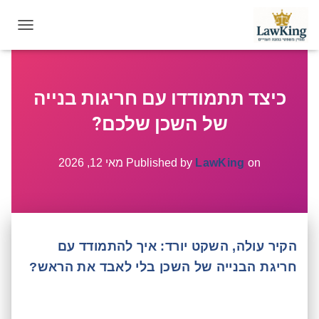
T
O
G
G
כיצד תתמודדו עם חריגות בנייה
L
E
של השכן שלכם?
N
A
V
on
LawKing
Published by
מאי 12, 2026
I
G
A
T
I
הקיר עולה, השקט יורד: איך להתמודד עם
O
N
חריגת הבנייה של השכן בלי לאבד את הראש?