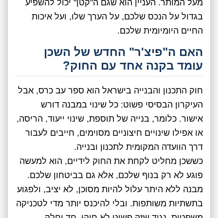
מעל המותר. העניין הוא שגם ה"קטן" יכול להשפיע
בגדול על הנכס שלכם, על הערך שלו, ועל איכות
החיים היומיומית שלכם.
האם ה"פיצ'ר" החדש של השכן
עומד בקנה אחד עם החוק?
חוק התכנון והבנייה בישראל הוא ספר עב כרס, אבל
העיקרון הבסיסי פשוט: כל שינוי במבנה דורש
אישור. כלומר, בנייה של תוספת, שינוי ייעוד, הריסה,
או אפילו שינויים חיצוניים מסוימים, חייבים לעבור
דרך הוועדה המקומית לתכנון ובנייה.
כששכן מחליט לקחת את החוק לידיים, הוא למעשה
פוגע לא רק בנוף שלכם, אלא גם בביטחון שלכם.
מבנה ללא היתר עלול להיות מסוכן, לא יציב, ולפגוע
בתשתיות משותפות. ובלי להיכנס יותר מדי לטכניקה
משפטית, נגיד שזה פשוט לא חוקי. חד וחלק.