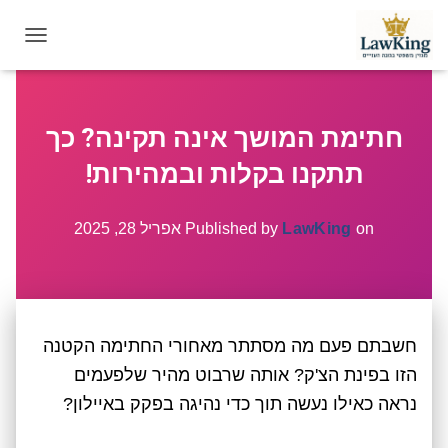
T
O
G
G
חתימת המושך אינה תקינה? כך
L
E
תתקנו בקלות ובמהירות!
N
A
V
on
LawKing
Published by
אפריל 28, 2025
I
G
A
T
I
חשבתם פעם מה מסתתר מאחורי החתימה הקטנה
O
N
הזו בפינת הצ'ק? אותה שרבוט מהיר שלפעמים
נראה כאילו נעשה תוך כדי נהיגה בפקק באיילון?