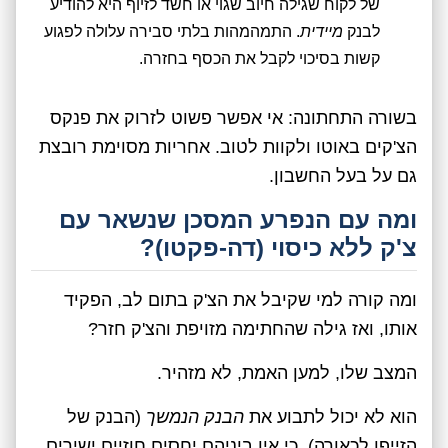
של לקוח שגילה חיוב שגוי או חשד לזיוף היא להודיע
לבנק
מיידית
. התמהמהות בלתי סבירה עלולה לפגוע
קשות בסיכוי לקבל את הכסף בחזרה.
בשורה התחתונה: אי אפשר פשוט לזרוק את פנקס
הצ'קים באוטו ולקוות לטוב. אחריות מסוימת רובצת
גם על בעל החשבון.
ומה עם הנפרע המסכן שנשאר עם
צ'ק ללא כיסוי (דה-פקטו)?
ומה קורה למי שקיבל את הצ'ק בתום לב, הפקיד
אותו, ואז גילה שהחתימה מזויפת והצ'ק חזר?
המצב שלו, למען האמת, לא מזהיר.
הוא לא יכול לתבוע את
הבנק הנמשך
(הבנק של
הזייפן לכאורה), כי אין ביניהם יחסים חוזיים ישירים.