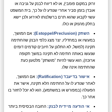
זרוק במקום פומבי), או לא דיווח לבנק על גניבה או
אובדן בזמן סביר אחרי שנודע לו על כך, בית המשפט
עשוי לקבוע שהוא תרם ברשלנותו לאירוע ולכן יישא
בחלק מהנזק או כולו.
השתק (Estoppel/Preclusion):
אם המושך,
במעשיו או במחדליו, יצר מצג כלפי הבנק שהחתימה
תקינה (למשל, לא התלונן על חיובים קודמים דומים
שנעשו באותה חתימה לא תקינה במשך תקופה
ארוכה), הוא עשוי להיות "מושתק" מלטעון כעת
שהחתימה אינה שלו.
אישור בדיעבד (Ratification):
אם המושך,
לאחר שנודע לו על החתימה הלא תקינה, אישר את
הפעולה (במפורש או במשתמע), הוא לא יוכל לחזור בו
אחר כך.
אי הודעה מיידית לבנק:
החובה הבסיסית ביותר