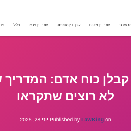
 אזרחי
עורך דין מיסים
עורך דין משפחה
עורך דין צבאי
פלילי
צרכ
י קבלן כוח אדם: המדריך
לא רוצים שתקראו
on
LawKing
Published by
יוני 28, 2025