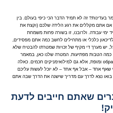
יך נאמר בעדינות? זה לא תמיד הדבר הכי כיפי בעולם. בין
 אם אתם מקללים את רגע הלידה שלכם (וקצת את
ימי עבודה. ולרובנו, זו בשורה פחות משמחת
לדיכאון כלכלי או מתחילים לחשב כמה אתם מפסידים,
כל, יש מערך די מקיף של זכויות שמטרתו להבטיח שלא
ם כמה הטבות מפתיעות. המטרה שלנו כאן, במאמר
הזה, היא להפוך אתכם לא רק למילואימניקים образ ומופת, אלא גם למילואימניקים חכמים. כאלה
די שאף אחד – אבל אף אחד – לא יוכל לעשות עליכם
. בואו נצא לדרך עם מדריך שישנה את הדרך שבה אתם
ה הגיעה? 3 דברים שאתם חייבים לדעת
ק!