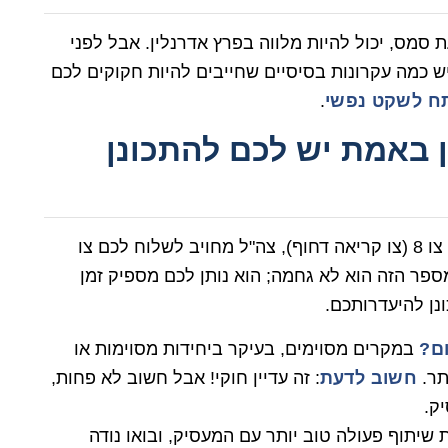
 סמס, יכול להיות מלווה בפרץ אדרנלין. אבל לפני
כמה עקרונות בסיסיים שחייבים להיות חקוקים לכם
ח לשקט נפשי
.
 באמת יש לכם להתכונן
החוק די ברור בנושא: למעט מקרים חריגים של צו 8 (צו קריאה דחוף), צה"ל מחויב לשלוח לכם צו
 בדרך כלל, מדובר על 60 יום. המספר הזה הוא לא גחמה; הוא נותן לכם מספיק זמן
נן להיעדרותכם.
במקרים מסוימים, בעיקר ביחידות מסוימות או
תר.
חשוב לדעת
: זה עדיין חוקי! אבל חשוב לא פחות,
ק.
יתוף פעולה טוב יותר עם המעסיק, ובואו נודה