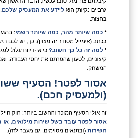
קיבלתם צו? מזל טוב! עכשיו, הדבר הראשון ש
גרביים נקיות) הוא
ליידע את המעסיק שלכם
.
בחצות.
*
כמה שיותר מהר, כמה שיותר רשמי
: ברגע
בכתב (אימייל מסודר זה מצוין). כך, יש לכם תיע
*
למה זה כל כך חשוב?
כי אי-דיווח עלול לפג
קיצוניים, לטעון שהפרתם את יחסי העבודה. ואנח
המשחק.
אסור לפטר! הסעיף ששווה
(ולמעסיק חכם).
זה אולי הסעיף המוכר והחשוב ביותר: חוק חיי
השירות
(ובתנאים מסוימים, גם מעבר לזה).