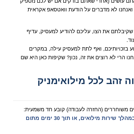
אתם עושים (אחרי שאתם בודקים אם יש לכם מספיק
 ואנחנו לא מדברים על הודעת וואטסאפ אקראית
 שקיבלתם את הצו, עליכם להודיע למעסיק, עדיף
וד.
וע בזכויותיכם, ואף לתת למעסיק עילה, במקרים
נו הרי לא רוצים את זה, נכון? שקיפות כאן היא שם
 זהב לכל מילואימניק
לים משוחררים (החזרה לעבודה) קובע חד משמעית:
אסור לפטר עובד בשל שירות מילואים, או במהלך שירות מילואים, או תוך 30 ימים מתום