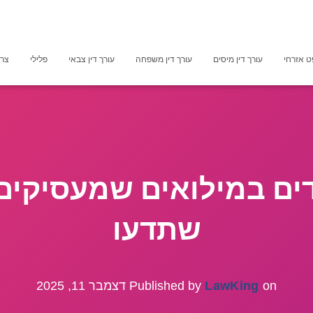
 אזרחי
עורך דין מיסים
עורך דין משפחה
עורך דין צבאי
פלילי
צרכ
דים במילואים שמעסיקים
שתדעו
on
LawKing
Published by
דצמבר 11, 2025