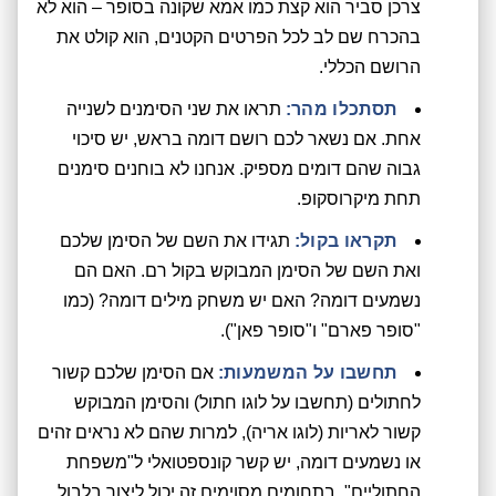
צרכן סביר הוא קצת כמו אמא שקונה בסופר – הוא לא
בהכרח שם לב לכל הפרטים הקטנים, הוא קולט את
הרושם הכללי.
תסתכלו מהר:
תראו את שני הסימנים לשנייה
אחת. אם נשאר לכם רושם דומה בראש, יש סיכוי
גבוה שהם דומים מספיק. אנחנו לא בוחנים סימנים
תחת מיקרוסקופ.
תקראו בקול:
תגידו את השם של הסימן שלכם
ואת השם של הסימן המבוקש בקול רם. האם הם
נשמעים דומה? האם יש משחק מילים דומה? (כמו
"סופר פארם" ו"סופר פאן").
תחשבו על המשמעות:
אם הסימן שלכם קשור
לחתולים (תחשבו על לוגו חתול) והסימן המבוקש
קשור לאריות (לוגו אריה), למרות שהם לא נראים זהים
או נשמעים דומה, יש קשר קונספטואלי ל"משפחת
החתוליים". בתחומים מסוימים זה יכול ליצור בלבול.