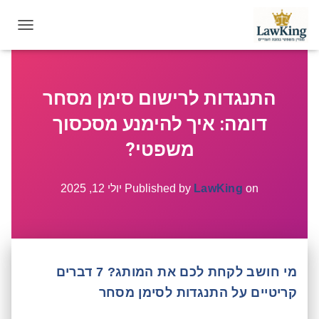
T
O
G
G
התנגדות לרישום סימן מסחר
L
E
דומה: איך להימנע מסכסוך
N
A
משפטי?
V
I
G
on
LawKing
Published by
יולי 12, 2025
A
T
I
O
N
מי חושב לקחת לכם את המותג? 7 דברים
קריטיים על התנגדות לסימן מסחר