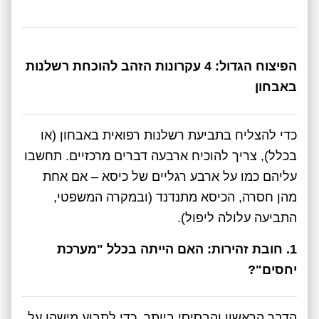
הפיצוח הגדול: 4 עקרונות הזהב להוכחת רשלנות
באבחון
כדי להצליח בתביעת רשלנות רפואית באבחון (או
בכלל), צריך להוכיח ארבעה דברים מרכזיים. תחשבו
עליהם כמו על ארבע רגליים של כיסא – אם אחת
מהן חסרה, הכיסא מתנדנד (ובמקרה המשפטי,
התביעה עלולה ליפול).
1. חובת זהירות: האם הייתה בכלל "מערכת
יחסים"?
הדבר הראשון והבסיסי ביותר. כדי לתבוע מישהו על