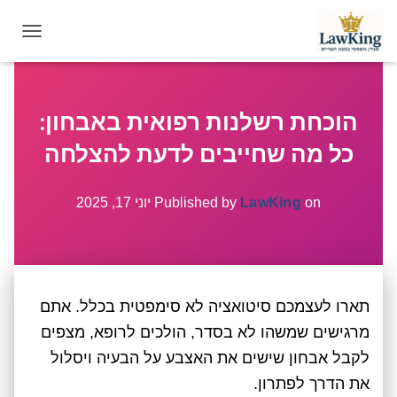
T
O
G
G
הוכחת רשלנות רפואית באבחון:
L
E
כל מה שחייבים לדעת להצלחה
N
A
V
on
LawKing
Published by
יוני 17, 2025
I
G
A
T
I
תארו לעצמכם סיטואציה לא סימפטית בכלל. אתם
O
N
מרגישים שמשהו לא בסדר, הולכים לרופא, מצפים
לקבל אבחון שישים את האצבע על הבעיה ויסלול
את הדרך לפתרון.