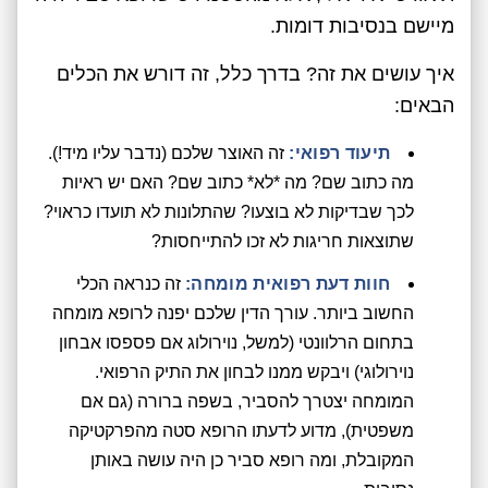
מיישם בנסיבות דומות.
איך עושים את זה? בדרך כלל, זה דורש את הכלים
הבאים:
תיעוד רפואי:
זה האוצר שלכם (נדבר עליו מיד!).
מה כתוב שם? מה *לא* כתוב שם? האם יש ראיות
לכך שבדיקות לא בוצעו? שהתלונות לא תועדו כראוי?
שתוצאות חריגות לא זכו להתייחסות?
חוות דעת רפואית מומחה:
זה כנראה הכלי
החשוב ביותר. עורך הדין שלכם יפנה לרופא מומחה
בתחום הרלוונטי (למשל, נוירולוג אם פספסו אבחון
נוירולוגי) ויבקש ממנו לבחון את התיק הרפואי.
המומחה יצטרך להסביר, בשפה ברורה (גם אם
משפטית), מדוע לדעתו הרופא סטה מהפרקטיקה
המקובלת, ומה רופא סביר כן היה עושה באותן