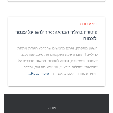
דיני עבודה
פיטורין בהליך הבראה: איך להגן על עצמך
ולצמוח
השעון מתקתק, ואתם מרגישים שהקרקע רועדת מתחת
לרגליים? החברה שבה השקעתם את מיטב שנותיכם,
זיעתכם וכישרונכם, נכנסה לסחרור. פתאום מדברים על
"הבראה", "חדלות פירעון", ומי יודע מה עוד, והדבר
היחיד שמהדהד לכם בראש זה –
Read more…
אודות