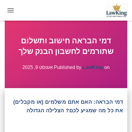
T
O
G
G
דמי הבראה חישוב ותשלום
L
E
שתורמים לחשבון הבנק שלך
N
A
V
on
LawKing
Published by
אוגוסט 9, 2025
I
G
A
T
I
דמי הבראה: האם אתם משלמים (או מקבלים)
O
N
את כל מה שמגיע לכם? הצלילה הגדולה