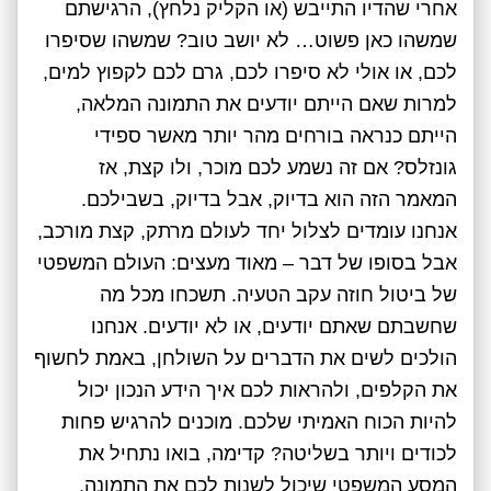
אחרי שהדיו התייבש (או הקליק נלחץ), הרגישתם
שמשהו כאן פשוט… לא יושב טוב? שמשהו שסיפרו
לכם, או אולי לא סיפרו לכם, גרם לכם לקפוץ למים,
למרות שאם הייתם יודעים את התמונה המלאה,
הייתם כנראה בורחים מהר יותר מאשר ספידי
גונזלס? אם זה נשמע לכם מוכר, ולו קצת, אז
המאמר הזה הוא בדיוק, אבל בדיוק, בשבילכם.
אנחנו עומדים לצלול יחד לעולם מרתק, קצת מורכב,
אבל בסופו של דבר – מאוד מעצים: העולם המשפטי
של ביטול חוזה עקב הטעיה. תשכחו מכל מה
שחשבתם שאתם יודעים, או לא יודעים. אנחנו
הולכים לשים את הדברים על השולחן, באמת לחשוף
את הקלפים, ולהראות לכם איך הידע הנכון יכול
להיות הכוח האמיתי שלכם. מוכנים להרגיש פחות
לכודים ויותר בשליטה? קדימה, בואו נתחיל את
המסע המשפטי שיכול לשנות לכם את התמונה.