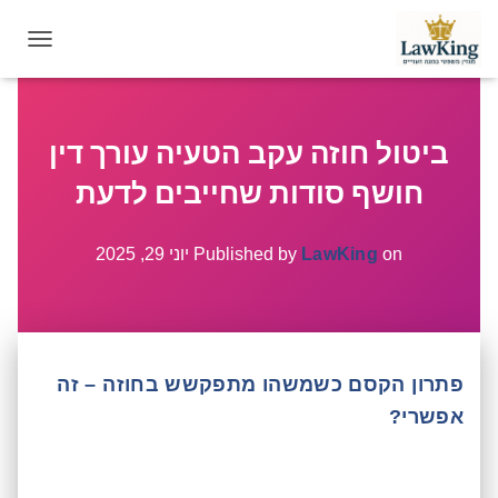
T
O
G
G
ביטול חוזה עקב הטעיה עורך דין
L
E
חושף סודות שחייבים לדעת
N
A
V
on
LawKing
Published by
יוני 29, 2025
I
G
A
T
I
פתרון הקסם כשמשהו מתפקשש בחוזה – זה
O
N
אפשרי?