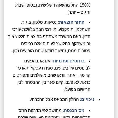
150% החל מהשעה השלישית, ובסופי שבוע
וחגים – יותר).
החזר הוצאות:
נסיעות, טלפון, ביגוד,
השתלמויות מקצועיות, דמי חבר בלשכת עורכי
הדין. האם המשרד משתתף בהוצאות הללו? איך
זה משתקף בתלוש? לעיתים אלה רכיבים
פטורים ממס, וחשוב לוודא שהם מופיעים נכון.
בונוסים ופרמיות:
אם אתם זכאים
לבונוסים על ביצועים, סגירת עסקאות או כל
קריטריון אחר, וודאו שהם משולמים ומפורטים
כראוי. לא פעם, קיים פער בין ההבטחה לבין
הרישום בפועל.
ניכויים:
החלק המבאס אבל ההכרחי.
מס הכנסה:
מחושב לפי מדרגות המס
הרלוונטיות. ודאו שהנתונים האישיים שלכם