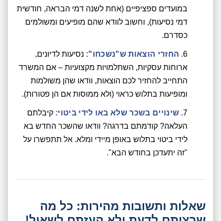
במועדים ספציפיים (אחת לשנה דמי הבראה, חודשית
דמי נסיעות), וחשוב לוודא שהם מופיעים ומשולמים
כסדרם.
החזרי הוצאות ש"נשכחו":
נסיעות לדיונים,
ארוחות עסקיות, השתלמויות מקצועיות – אם המשרד
התחייב להחזיר לכם הוצאות, וודאו שהן משולמות
ומופיעות בתלוש כראוי (ולא ממוסות אם הן פטורות).
שינויים בשכר שלא באו לידי ביטוי:
קיבלתם
העלאה? קודמתם בדרגה? וודאו שהשכר החדש בא
לידי ביטוי בתלוש באופן מיידי ומלא. אל תתפשרו על
"זה יתעדכן בחודש הבא".
שאלות ותשובות מהירות: כל מה
שרציתם לדעת ולא העזתם לשאול!