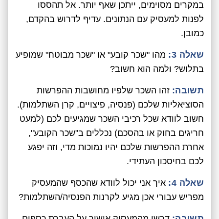
במקרים מסוימים, ייתכן שאף יותר. אל תהססו
לפנות למעסיק עם הנתונים. עדיף לדרוש בהקדם,
כמובן.
שאלה 3:
מהו "שכר קובע" או "שכר מבוטח" שמופיע
בתלוש? ולמה הוא חשוב?
תשובה:
זהו השכר שלפיו מחושבות ההפרשות
הסוציאליות שלכם (פנסיה, פיצויים, קרן השתלמות).
חשוב לוודא שכל רכיבי השכר שמגיעים לכם (למעט
חריגים בחוק או בהסכם) נכללים ב"שכר הקובע",
אחרת ההפרשות שלכם יהיו נמוכות מדי, וזה יפגע
לכם בחיסכון העתידי.
שאלה 4:
איך אני יכול לוודא שהכסף שהמעסיק
מפריש עבורי אכן מגיע לקרנות הפנסיה/השתלמות?
תשובה:
דרשו מהמעסיק אישור על העברת כספים