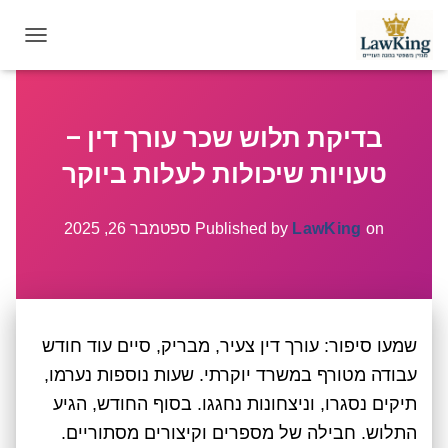
T
O
G
G
בדיקת תלוש שכר עורך דין –
L
E
טעויות שיכולות לעלות ביוקר
N
A
V
on
LawKing
Published by
ספטמבר 26, 2025
I
G
A
T
I
שמעו סיפור: עורך דין צעיר, מבריק, סיים עוד חודש
O
N
עבודה מטורף במשרד יוקרתי. שעות נוספות נערמו,
תיקים נסגרו, וניצחונות נחגגו. בסוף החודש, הגיע
התלוש. חבילה של מספרים וקיצורים מסתוריים.