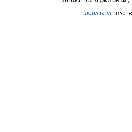
ה, גם אם השכן מתבצר בעמדתו.
או באתר
אינפראטסט
.