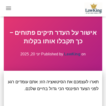
T
O
G
G
אישור על העדר תיקים פתוחים –
L
E
כך תקבלו אותו בקלות
N
A
V
on
LawKing
Published by
יוני 20, 2025
I
G
A
T
I
תארו לעצמכם את הסיטואציה הזו: אתם עומדים רגע
O
N
לפני הצעד הפיננסי הכי גדול בחיים שלכם.