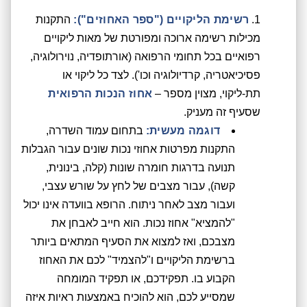
רשימת הליקויים ("ספר האחוזים"):
התקנות
מכילות רשימה ארוכה ומפורטת של מאות ליקויים
רפואיים בכל תחומי הרפואה (אורתופדיה, נוירולוגיה,
פסיכיאטריה, קרדיולוגיה וכו'). לצד כל ליקוי או
תת-ליקוי, מצוין מספר –
אחוז הנכות הרפואית
שסעיף זה מעניק.
דוגמה מעשית:
בתחום עמוד השדרה,
התקנות מפרטות אחוזי נכות שונים עבור הגבלות
תנועה בדרגות חומרה שונות (קלה, בינונית,
קשה), עבור מצבים של לחץ על שורש עצבי,
ועבור מצב לאחר ניתוח. הרופא בוועדה אינו יכול
"להמציא" אחוז נכות. הוא חייב לאבחן את
מצבכם, ואז למצוא את הסעיף המתאים ביותר
ברשימת הליקויים ו"להצמיד" לכם את האחוז
הקבוע בו. תפקידכם, או תפקיד המומחה
שמסייע לכם, הוא להוכיח באמצעות ראיות איזה