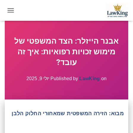
T
O
G
G
אבנר הייזלר: הצד המשפטי של
L
E
מימוש זכויות רפואיות: איך זה
N
A
עובד?
V
I
G
on
LawKing
Published by
יולי 9, 2025
A
T
I
O
N
מבוא: הזירה המשפטית שמאחורי החלוק הלבן