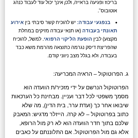
בריכוז ופגיעה בראייה, ו
לכן
אינך יכול עוד לעבוד כנהג
אוטובוס".
בנפגעי עבודה:
יש להוכיח קשר סיבתי בין
אירוע
תאונתי בעבודה
(או תנאי עבודה מזיקים במחלת
מקצוע) לבין
הופעת הליקוי הרפואי
. למשל, להוכיח
שהפריצת דיסק נגרמה כתוצאה מהרמת משא כבד
בעבודה, ולא בגלל מצב ניווני קודם.
ג. הפרוטוקול – הראיה המכריעה:
הפרוטוקול הנרשם על ידי מזכיר/ת הוועדה הוא
מסמך משפטי לכל דבר ועניין. מבחינת כל הערכאות
שיבואו אחר כך (ועדת ערר, בית הדין), מה שלא
כתוב בפרוטוקול – לא קרה. הייזלר מדגיש: המאבק
שלכם בתוך חדר הוועדה הוא לא רק מול הרופא,
אלא גם מול הפרוטוקול. אם התלוננתם על כאבים