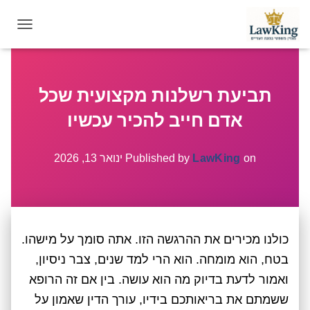
T
O
G
G
תביעת רשלנות מקצועית שכל
L
E
אדם חייב להכיר עכשיו
N
A
V
on
LawKing
Published by
ינואר 13, 2026
I
G
A
T
I
כולנו מכירים את ההרגשה הזו. אתה סומך על מישהו.
O
N
בטח, הוא מומחה. הוא הרי למד שנים, צבר ניסיון,
ואמור לדעת בדיוק מה הוא עושה. בין אם זה הרופא
ששמתם את בריאותכם בידיו, עורך הדין שאמון על