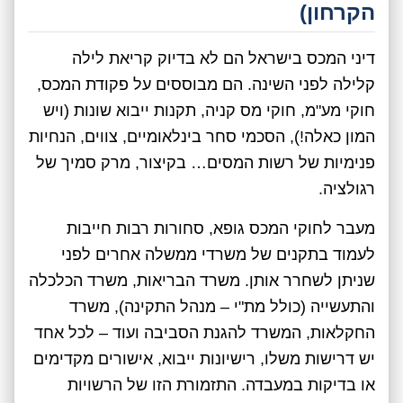
הקרחון)
דיני המכס בישראל הם לא בדיוק קריאת לילה
קלילה לפני השינה. הם מבוססים על פקודת המכס,
חוקי מע"מ, חוקי מס קניה, תקנות ייבוא שונות (ויש
המון כאלה!), הסכמי סחר בינלאומיים, צווים, הנחיות
פנימיות של רשות המסים… בקיצור, מרק סמיך של
רגולציה.
מעבר לחוקי המכס גופא, סחורות רבות חייבות
לעמוד בתקנים של משרדי ממשלה אחרים לפני
שניתן לשחרר אותן. משרד הבריאות, משרד הכלכלה
והתעשייה (כולל מת"י – מנהל התקינה), משרד
החקלאות, המשרד להגנת הסביבה ועוד – לכל אחד
יש דרישות משלו, רישיונות ייבוא, אישורים מקדימים
או בדיקות במעבדה. התזמורת הזו של הרשויות