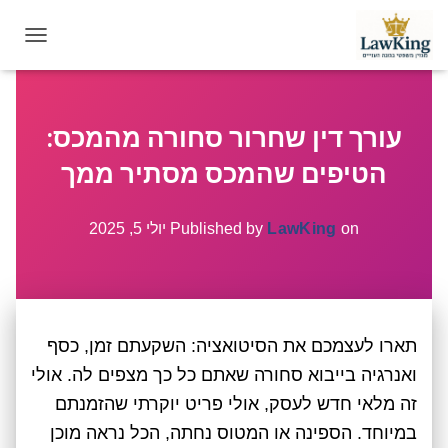
T
O
G
G
עורך דין שחרור סחורה מהמכס:
L
E
הטיפים שהמכס מסתיר ממך
N
A
V
on
LawKing
Published by
יולי 5, 2025
I
G
A
T
I
תארו לעצמכם את הסיטואציה: השקעתם זמן, כסף
O
N
ואנרגיה בייבוא סחורה שאתם כל כך מצפים לה. אולי
זה מלאי חדש לעסק, אולי פריט יוקרתי שהזמנתם
במיוחד. הספינה או המטוס נחתה, הכל נראה מוכן