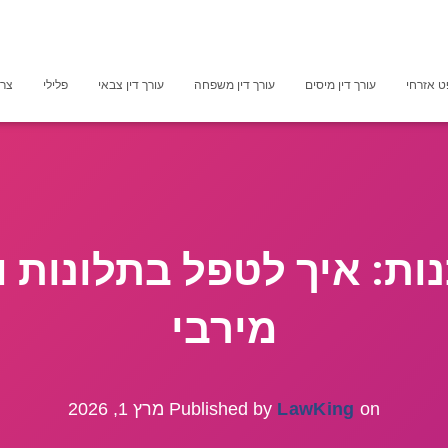
 אזרחי
עורך דין מיסים
עורך דין משפחה
עורך דין צבאי
פלילי
צרכ
נות: איך לטפל בתלונות ו
מירבי
on
LawKing
Published by
מרץ 1, 2026