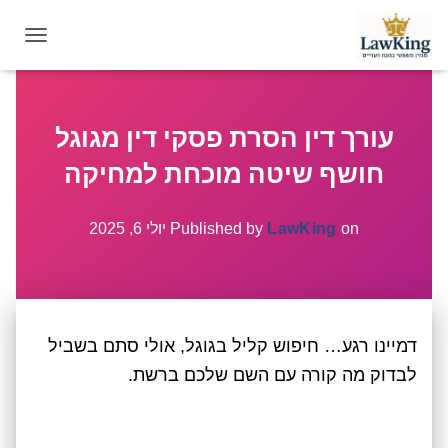
T
O
G
G
עורך דין הסרת פסקי דין מגוגל
L
E
חושף שיטה מוכחת למחיקה
N
A
V
on
LawKing
Published by
יולי 6, 2025
I
G
A
T
I
דמיינו רגע… חיפוש קליל בגוגל, אולי סתם בשביל
O
N
לבדוק מה קורה עם השם שלכם ברשת.