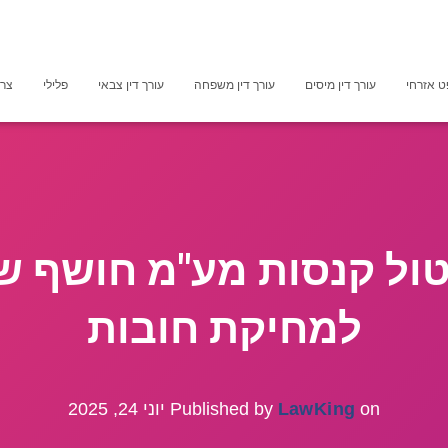
 אזרחי
עורך דין מיסים
עורך דין משפחה
עורך דין צבאי
פלילי
צרכ
יטול קנסות מע"מ חושף ש
למחיקת חובות
on
LawKing
Published by
יוני 24, 2025