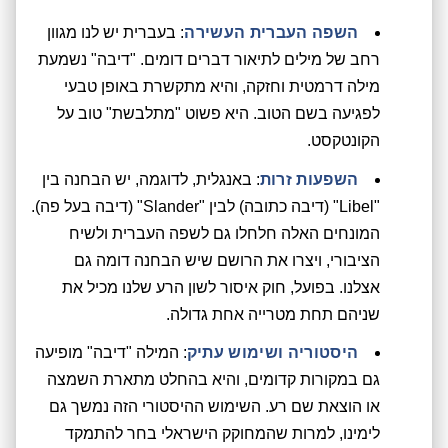
השפה העברית העשירה
: בעברית יש לנו מגוון
רחב של מילים לתיאור דברים דומים. "דיבה" נשמעת
מילה דרמטית וחזקה, והיא מתקשרת באופן טבעי
לפגיעה בשם הטוב. היא פשוט "מתלבשת" טוב על
הקונטקסט.
השפעות זרות
: באנגלית, לדוגמה, יש הבחנה בין
"Libel" (דיבה כתובה) לבין "Slander" (דיבה בעל פה).
המונחים האלה חלחלו גם לשפה העברית ולשיח
הציבורי, ויצרו את הרושם שיש הבחנה דומה גם
אצלנו. בפועל, חוק איסור לשון הרע שלנו מכיל את
שניהם תחת מטרייה אחת גדולה.
היסטוריה ושימוש עתיק
: המילה "דיבה" מופיעה
גם במקורות קדומים, והיא בהחלט מתארת השמצה
או הוצאת שם רע. השימוש ההיסטורי הזה נמשך גם
לימינו, למרות שהמחוקק הישראלי בחר להתמקד