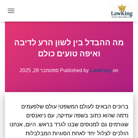
T
O
G
G
מה ההבדל בין לשון הרע לדיבה
L
E
ואיפה טועים כולם
N
A
V
on
LawKing
Published by
ספטמבר 28, 2025
I
G
A
T
I
ברוכים הבאים לעולם המשפט! עולם שלפעמים
O
N
נדמה שהוא כתוב בשפה עתיקה, עם ניואנסים
שגורמים גם למנוסים שבנו לגרד בראש. היום, אנחנו
הולכים לצלול יחד לאחת הסוגיות המבלבלות