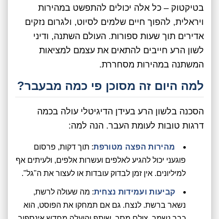
בטיקטוק – כל אלה יכולים להתפשט במהירות
ויראלית, להפוך חיים שלמים לסיוט, ולגרום נזקים
אדירים תוך שעות ספורות. העולם השתנה, ודיני
לשון הרע חייבים להתאים את עצמם למציאות
המשתנה במהירות מסחררת.
למה היום זה מסוכן פי כמה מבעבר?
הסכנה בלשון הרע בעידן הדיגיטלי עולה בכמה
דרגות טובות לעומת העבר. הנה למה:
מהירות הפצה מטורפת
: תוך דקות, פרסום
פוגעני יכול להגיע לאלפים ועשרות אלפים, ולעיתים אף
למיליונים. אין זמן לבדוק עובדות או לעצור את ה"גל".
קביעות ועמידות נצחית
: מה שעולה לרשת,
נשאר ברשת. לנצח. גם אם תמחקו את הפוסט, הוא
כבר נשמר, צולם מסך, שותף והועלה מחדש אינספור