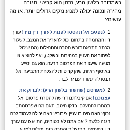
כשמדובר בלשון הרע, הזמן הוא קריטי. תגובה
מהירה ונכונה יכולה למנוע נזקים גדולים יותר. אז מה
עושים?
לנפגע: אל תהססו לפנות לעורך דין מיד!
עורך
דין המתמחה בתחום יכול להעריך את המצב, לשלוח
מכתב התראה דורש הסרה והתנצלות (מה שיכול
לפתור את העניין במהירות ובשקט), ואף להוציא צו
מניעה שיעצור את הפרסום הרעה. הוא גם יסייע
באיסוף ראיות, שהן קריטיות להצלחת התביעה. אל
תנסו להתמודד עם זה לבד.
למפרסם (שחשוד בלשון הרע): לבדוק את
עצמכם!
אם קיבלתם דרישה להסרת פרסום, אל
תמהרו להתעלם. בדקו היטב: האם מה שפרסמתם
נכון? האם היה בו עניין ציבורי? האם יכולה לעמוד לכם
הגנה כלשהי? אם אתם לא בטוחים, התייעצו עם עורך
דין. לפעמים, התנצלות והסרה בזמן יכולות למנוע