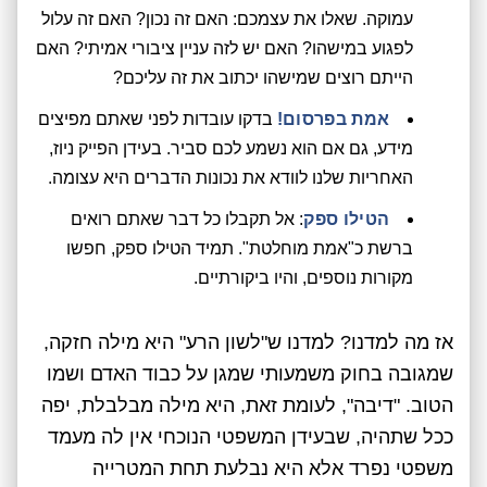
עמוקה. שאלו את עצמכם: האם זה נכון? האם זה עלול
לפגוע במישהו? האם יש לזה עניין ציבורי אמיתי? האם
הייתם רוצים שמישהו יכתוב את זה עליכם?
אמת בפרסום!
בדקו עובדות לפני שאתם מפיצים
מידע, גם אם הוא נשמע לכם סביר. בעידן הפייק ניוז,
האחריות שלנו לוודא את נכונות הדברים היא עצומה.
הטילו ספק
: אל תקבלו כל דבר שאתם רואים
ברשת כ"אמת מוחלטת". תמיד הטילו ספק, חפשו
מקורות נוספים, והיו ביקורתיים.
אז מה למדנו? למדנו ש"לשון הרע" היא מילה חזקה,
שמגובה בחוק משמעותי שמגן על כבוד האדם ושמו
הטוב. "דיבה", לעומת זאת, היא מילה מבלבלת, יפה
ככל שתהיה, שבעידן המשפטי הנוכחי אין לה מעמד
משפטי נפרד אלא היא נבלעת תחת המטרייה