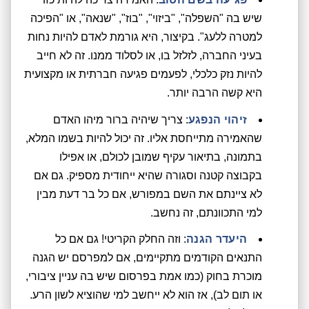
שיש בה "השפלה", "ביזוי", "בוז", "שנאה", או "הפיכה
למטרה ללעג". בקיצור, היא גורמת לאדם להיות נחות
בעיני החברה, לזלזל בו, או לסלוד ממנו. זה לא חייב
להיות נזק כלכלי, לפעמים פגיעה חברתית או מקצועית
היא קשה הרבה יותר.
זיהוי הנפגע
: צריך שיהיה ברור מיהו האדם
שהאמירה מתייחסת אליו. זה יכול להיות בשמו המלא,
בתמונה, בתיאור עקיף שמובן לכולם, או אפילו
בקבוצה קטנה וסגורה שהיא ייחודית מספיק. גם אם
לא ציינתם את השם במפורש, אם כל בר דעת מבין
למי התכוונתם, זה נחשב.
היעדר הגנה
: וזה החלק הקריטי! גם אם כל
התנאים הקודמים מתקיימים, אם למפרסם יש הגנה
מוכרת בחוק (כמו אמת בפרסום שיש בה עניין ציבורי,
או תום לב), אז הוא לא ייחשב למי שהוציא לשון הרע.