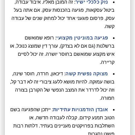
נזק כלכלי ישיר
: זה המובן מאליו. איבוד עבודה,
ביטול עסקאות, פגיעה בהכנסות עסק. אם אתה בעל
עסק, פרסום פוגעני אחד יכול למחוק שנים של עבודה
קשה.
פגיעה במוניטין מקצועי
: רופא שמואשם
ברשלנות (גם אם לא בצדק), עורך דין שמוצג כנוכל, או
איש מקצוע שמואשם בחוסר יושרה. זה יכול לסיים
קריירה.
מצוקה נפשית קשה
: דיכאון, חרדה, חוסר שינה,
בושה עמוקה. להיות מושא ללעג ציבורי זה לא דבר קל,
וזה יכול לדרדר את המצב הנפשי של הקורבן בצורה
חמורה.
אובדן הזדמנויות עתידיות
: ייתכן שהפגיעה בשם
הטוב תמנע קידום, קבלה לעבודה חדשה, או
השתלבות בפרויקטים מעניינים בעתיד. דלתות רבות
פשוט נסגרות.