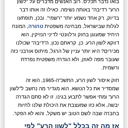
בואו נדבר תכל'ס. רוב האנשים מדברים על "לשון
הרע" ו"דיבה" באותה נשימה. כאילו זה אותו דבר
בדיוק, רק אחד נשמע יותר "רשמי". ובכן, תופתעו
לגלות שבישראל, מבחינה משפטית
טהורה
, המונח
היחיד שמעוגן בחוק ורלוונטי לדיני הנזיקין, הוא
דווקא
לשון הרע
. כן, קראתם נכון. ה"דיבה" שכולנו
מכירים? היא יותר עניין של הרגל, מיתוס אורבני כזה
שעובר מפה לאוזן, ולא הגדרה משפטית נפרדת
ורשמית.
חוק איסור לשון הרע, התשכ"ה-1965, הוא זה
שמסדיר את כל הנושא. הוא מגדיר מה נחשב ל"לשון
הרע" ומתי אפשר לתבוע בגינו. זו לא סתם הגדרה
יבשה, אלא כזו שמעצבת את היכולת שלנו לחיות
בחברה שבה לשם הטוב יש משקל, והוא לא הפקר.
אז מה זה בכלל "לשון הרע" לפי