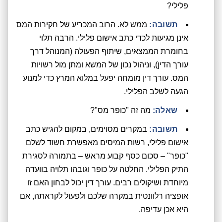
פלילי?
תשובה:
ממש לא. הרוב המכריע של חקירות המס
אינן מגיעות לכדי כתב אישום פלילי. הרבה תלוי
בחומרת הממצאים, שיתוף הפעולה (המנוהל דרך
עורך הדין), וניהול נכון של המשא ומתן מול רשויות
המס. עורך דין מומחה יפעל במלוא המרץ כדי למנוע
הגעה לשלב הפלילי.
שאלה:
מה זה "כופר מס"?
תשובה:
במקרים מסוימים, במקום להגיש כתב
אישום פלילי, רשות המיסים מאפשרת חשוד לשלם
"כופר" – סכום כסף קבוע מראש – בתמורה לסגירת
התיק הפלילי. החלטה על כופר וגובהו תלויה בוועדה
מיוחדת ושיקולים רבים. עורך דין יכול לבחון האם זו
אופציה רלוונטית במקרה שלכם ולפעול לקראתה, אם
היא אכן עדיפה.