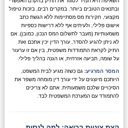
השאיפה היא תמיד לסגור את התיק בהקדם האפשרי
ובתנאים הטובים ביותר. במקרים רבים, בזכות טיפול
מקצועי, חקירות מס מסתיימות ללא הגשת כתב
אישום פלילי, ולעיתים אף ללא דרישות כספיות
משמעותיות (מעבר לתשלום המס הנכון, כמובן). אם
לא ניתן להגיע להסדר, עורך הדין יכין אתכם ואת
התיק לקראת התמודדות משפטית, בין אם זו ערעור
על שומה, תביעה אזרחית, או הגנה בהליך פלילי.
המסר המרגיע:
גם כשזה מגיע לבית המשפט,
היותכם מיוצגים על ידי עורך דין מומחה משפר את
הסיכויים שלכם משמעותית. אתם לא צריכים
להתמודד עם המערכת המשפטית לבד.
קצת ציניות בריאה: למה לנסות