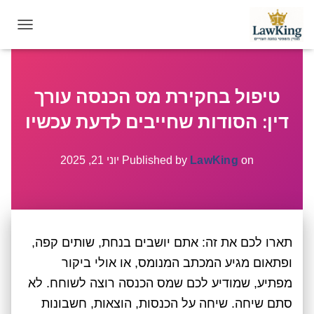
T
O
G
G
טיפול בחקירת מס הכנסה עורך
L
E
דין: הסודות שחייבים לדעת עכשיו
N
A
V
on
LawKing
Published by
יוני 21, 2025
I
G
A
T
I
תארו לכם את זה: אתם יושבים בנחת, שותים קפה,
O
N
ופתאום מגיע המכתב המנומס, או אולי ביקור
מפתיע, שמודיע לכם שמס הכנסה רוצה לשוחח. לא
סתם שיחה. שיחה על הכנסות, הוצאות, חשבונות