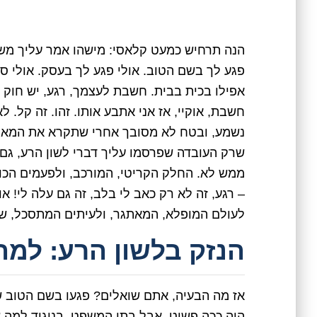
הנה תרחיש כמעט קלאסי: מישהו אמר עליך משה
פגע לך בשם הטוב. אולי פגע לך בעסק. אולי ס
אפילו בכית בבית. חשבת לעצמך, רגע, יש חוק ש
חשבת, אוקיי, אז אני אתבע אותו. זהו. זה קל. ל
נשמע, ובטח לא מסובך אחרי שתקרא את המאמר
שרק העובדה שפרסמו עליך דברי לשון הרע, גם 
ממש לא. החלק הקריטי, המורכב, ולפעמים הכ
– רגע, זה לא רק כאב לי בלב, זה גם עלה לי! א
לעולם המופלא, המאתגר, ולעיתים המתסכל, של
הנזק בלשון הרע: למה 
אז מה הבעיה, אתם שואלים? פגעו בשם הטוב שלי,
היה ככה פשוט. אבל בתי המשפט, בניגוד למה שח