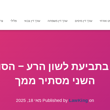
 אזרחי
עורך דין מיסים
עורך דין משפחה
עורך דין צבאי
פלילי
צרכ
בתביעת לשון הרע – הס
השני מסתיר ממך
on
LawKing
Published by
מאי 18, 2025