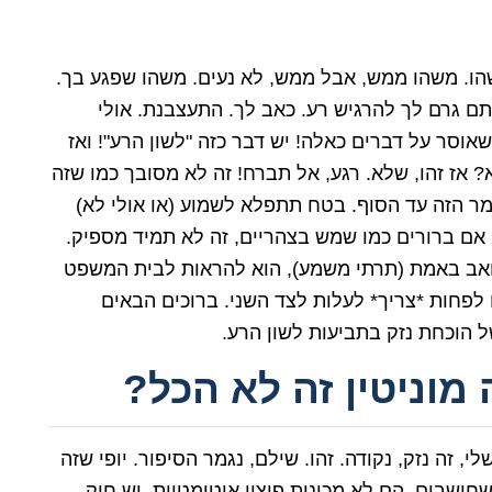
ו. משהו ממש, אבל ממש, לא נעים. משהו שפגע בך.
תם גרם לך להרגיש רע. כאב לך. התעצבנת. אולי
אוסר על דברים כאלה! יש דבר כזה "לשון הרע"! ואז
א? אז זהו, שלא. רגע, אל תברח! זה לא מסובך כמו שזה
 הזה עד הסוף. בטח תתפלא לשמוע (או אולי לא)
אם ברורים כמו שמש בצהריים, זה לא תמיד מספיק.
ואב באמת (תרתי משמע), הוא להראות לבית המשפט
ו לפחות *צריך* לעלות לצד השני. ברוכים הבאים
 הוכחת נזק בתביעות לשון הרע.
מוניטין זה לא הכל?
 זה נזק, נקודה. זהו. שילם, נגמר הסיפור. יופי שזה
ושבים, הם לא מכונות פיצוי אוטומטיות. יש חוק