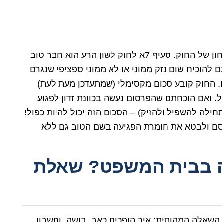
רשת הביטחון של החוק. סעיף 7א לחוק לשון הרע הוא חבר טוב
להוכיח שום נזק ממוני או לא ממוני ספציפי שנגרם
ים. החוק קובע סכום מקסימלי (שמתעדכן מעת לעת)
. ואם הוכחתם שהפרסום נעשה בכוונת זדון לפגוע
חילה להשפיל ולהזיק) – הסכום הזה יכול להיות כפול!
רסם ולבטא את חומרת הפגיעה בשם הטוב גם ללא
זה בבית המשפט? שאלת
ה השאלה המהותית: איך הופכים כאב, בושה, וחשבון