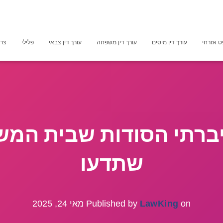
 אזרחי
עורך דין מיסים
עורך דין משפחה
עורך דין צבאי
פלילי
צרכ
ברתי הסודות שבית המש
שתדעו
on
LawKing
Published by
מאי 24, 2025