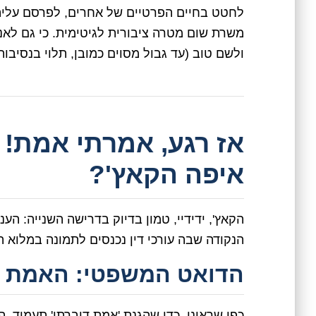
לחטט בחיים הפרטיים של אחרים, לפרסם עליהם
משרת שום מטרה ציבורית לגיטימית. כי גם לאנ
ולשם טוב (עד גבול מסוים כמובן, תלוי בנסיבות)
אז רגע, אמרתי אמת! 
איפה הקאץ'?
הקאץ', ידידיי, טמון בדיוק בדרישה השנייה: הענ
הנקודה שבה עורכי דין נכנסים לתמונה במלוא ה
הדואט המשפטי: האמת חיי
כפי שראינו, כדי שהגנת 'אמת דיברתי' תעמוד, ה